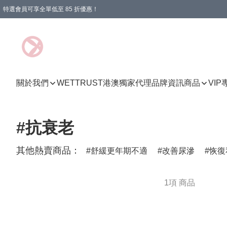
特選會員可享全單低至 85 折優惠！
購物滿 HKD 1000.00即享免運費優惠！（適用於 特定的送貨方式 )
關於我們
WETTRUST港澳獨家代理品牌資訊
商品
VI
#抗衰老
其他熱賣商品：
舒緩更年期不適
改善尿滲
恢復
1項 商品