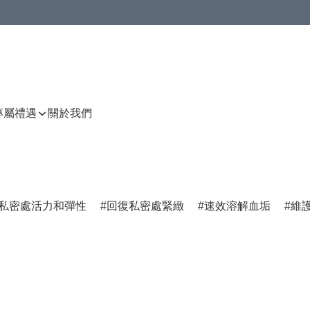
P專屬禮遇
關於我們
私密處活力和彈性
回復私密處緊緻
速效溶解血垢
維