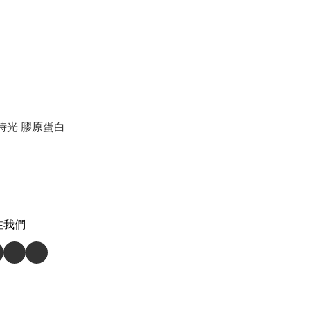
c® 時光 膠原蛋白
注我們