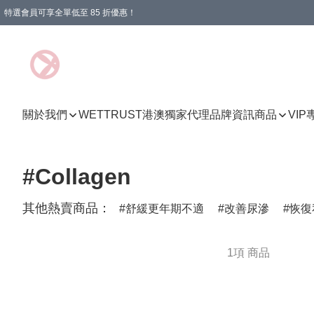
特選會員可享全單低至 85 折優惠！
購物滿 HKD 1000.00即享免運費優惠！（適用於 特定的送貨方式 )
關於我們
WETTRUST港澳獨家代理品牌資訊
商品
VI
#Collagen
其他熱賣商品：
舒緩更年期不適
改善尿滲
恢復
1項 商品