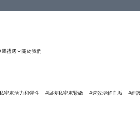
P專屬禮遇
關於我們
私密處活力和彈性
回復私密處緊緻
速效溶解血垢
維