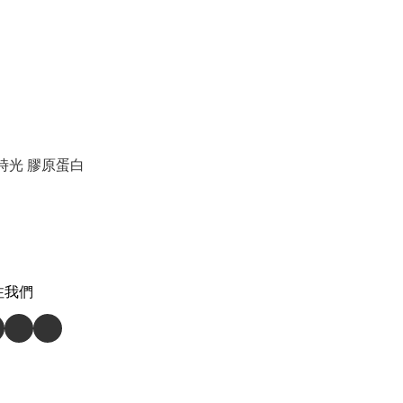
c® 時光 膠原蛋白
注我們