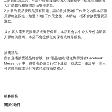
1.購買前請三思，本店不接受貨品與個人價值觀不一樣此理由或個
人訂購錯誤相關問題而安排退款。

2.如收到貨品發現品質有問題，請於收貨後3個工作天之內與本店職
員聯絡並跟進，如過了3個工作天之後，本網站一概不會接受退貨及
退款。

 3.如客人需要更換產品或進行保養，本店只會以中介人身份協助客
人聯絡供應商，本店不會提供任何保養或維修服務。

抽獎禮品

所有直播抽獎禮品將會以一條"贈品連結"發送到得獎者Facebook 
Messenger中，得獎者必須自行按下連結，並成立一張訂單，客人
可選擇自取或到付方式領取該抽獎禮品。
顧客服務
關於我們