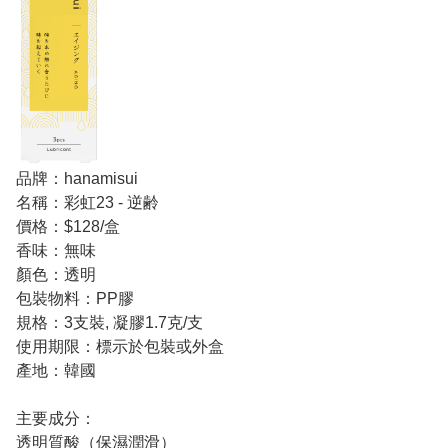
品牌：hanamisui
名稱：彩虹23 - 逆齢
價格：$128/盒
香味：無味
顏色：透明
包裝物料：PP膠
規格：3支裝, 凝膠1.7克/支
使用期限：標示於包裝或外盒
產地：韓國
主要成分：
透明質酸（保濕潤滑）