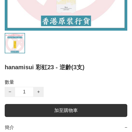
hanamisui 彩虹23 - 逆齡(3支)
數量
−
+
加至購物車
簡介
−