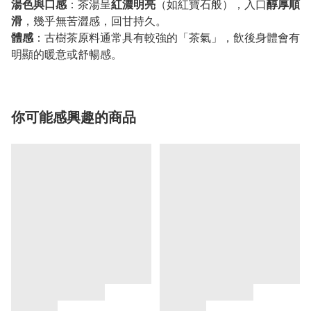
湯色與口感
：茶湯呈
紅濃明亮
（如紅寶石般），入口
醇厚順
滑
，幾乎無苦澀感，回甘持久。
體感
：古樹茶原料通常具有較強的「茶氣」，飲後身體會有
明顯的暖意或舒暢感。
你可能感興趣的商品