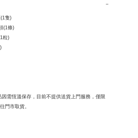
−
1隻)

(1條)

粒)



品因需恆溫保存，目前不提供送貨上門服務，僅限
往門市取貨。