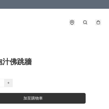
鮑汁佛跳牆
+
加至購物車