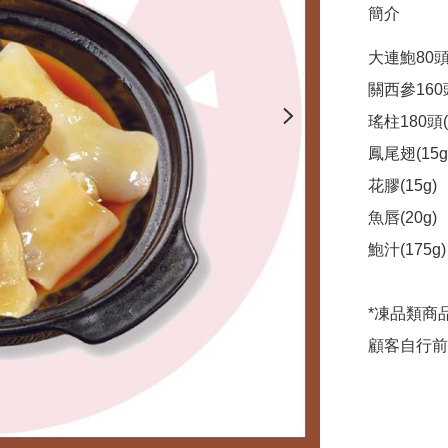
簡介
大連鮑80頭(
關西參160頭
瑤柱180頭(1
鳳尾翅(15g)
花膠(15g)

魚唇(20g)

鮑汁(175g)

*凍品類商
顧客自行前